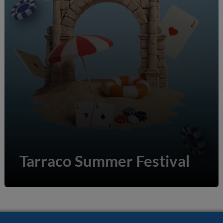
Tarraco Summer Festival