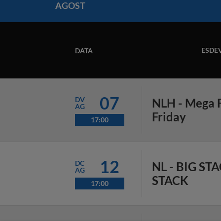
AGOST
ESDE
DATA
07
DV
NLH - Mega F
AG
Friday
17:00
12
DC
NL - BIG STA
AG
STACK
17:00