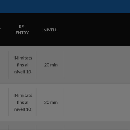
RE-
Y
NIVELL
ENTRY
Il·limitats
fins al
20 min
nivell 10
Il·limitats
fins al
20 min
nivell 10