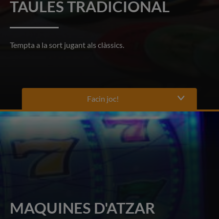
TAULES TRADICIONAL
Tempta a la sort jugant als clàssics.
Facin joc!
MAQUINES D'ATZAR