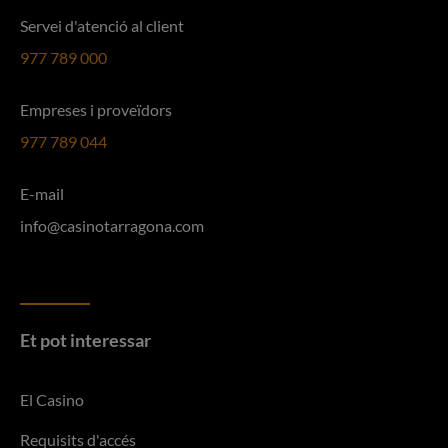
Servei d'atenció al client
977 789 000
Empreses i proveïdors
977 789 044
E-mail
info@casinotarragona.com
Et pot interessar
El Casino
Requisits d'accés