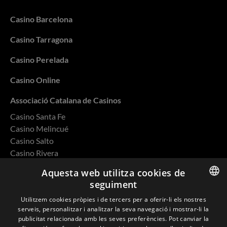
Casino Barcelona
Casino Tarragona
Casino Perelada
Casino Online
Associació Catalana de Casinos
Casino Santa Fe
Casino Melincué
Casino Salto
Casino Rivera
Casino Ovalle
Aquesta web utilitza cookies de
seguiment
ENGLISH
Utilitzem cookies pròpies i de tercers per a oferir-li els nostres
serveis, personalitzar i analitzar la seva navegació i mostrar-li la
SPANISH
Política de Privacitat
publicitat relacionada amb les seves preferències. Pot canviar la