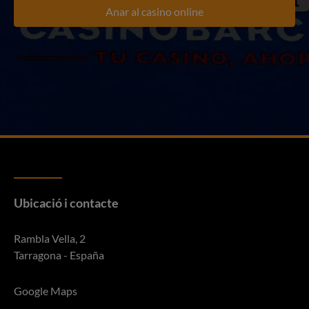
Anar al casino online
Ubicació i contacte
Rambla Vella, 2
Tarragona - España
Google Maps