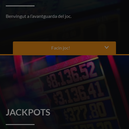
Benvingut a l’avantguarda del joc.
Facin joc!
JACKPOTS