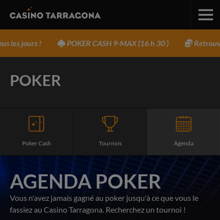
les jours !
POKER CASH 9-MAX (16 h 30 )
Retrouve
POKER
Poker Cash
Tournois
Agenda
AGENDA POKER
Vous n'avez jamais gagné au poker jusqu'à ce que vous le
fassiez au Casino Tarragona. Recherchez un tournoi !