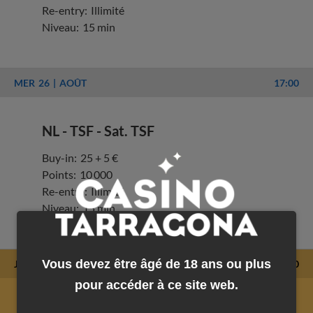
Re-entry:
Illimité
Niveau:
15 min
MER
26
AOÛT
17:00
NL - TSF - Sat. TSF
Buy-in:
25 + 5 €
Points:
10 000
Re-entry:
Illimité
Niveau:
15 min
Vous devez être âgé de 18 ans ou plus
JEU
27
AOÛT
17:00
pour accéder à ce site web.
NL - TSF - Main Event - 1A