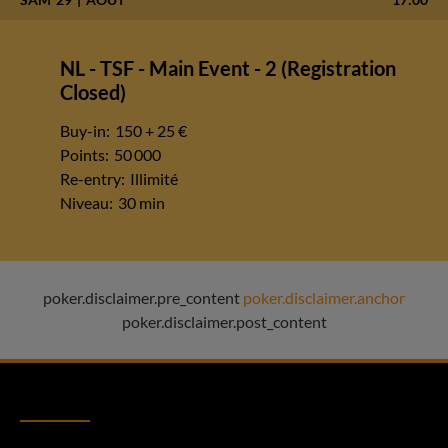
NL - TSF - Main Event - 2 (Registration
Closed)
Buy-in:
150 + 25 €
Points:
50 000
Re-entry:
Illimité
Niveau:
30 min
poker.disclaimer.pre_content
poker.disclaimer.anchor
poker.disclaimer.post_content