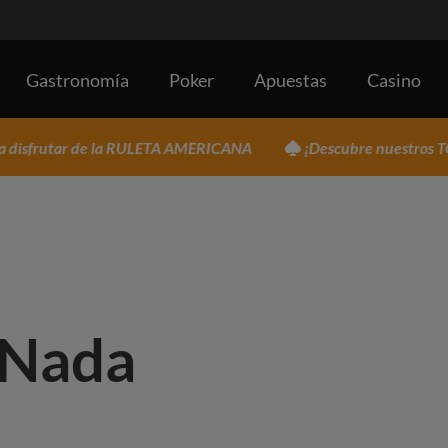
Gastronomía
Poker
Apuestas
Casino
isfrutar de la RULETA AMERICANA
¡Descubre nuestros TO
 Nada