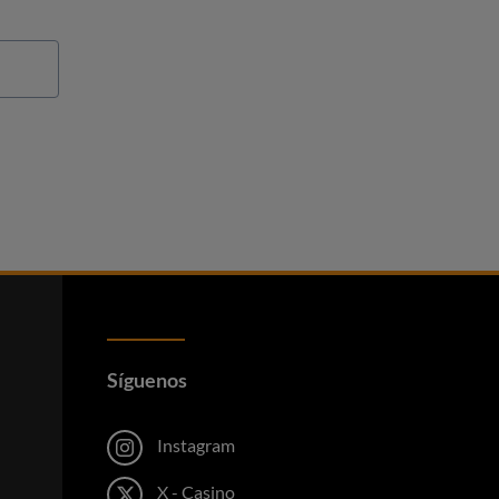
Síguenos
Instagram
X - Casino