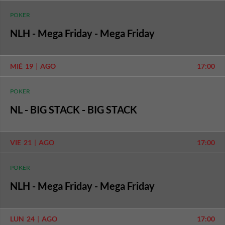
POKER
NLH - Mega Friday - Mega Friday
MIÉ
19
AGO
17:00
POKER
NL - BIG STACK - BIG STACK
VIE
21
AGO
17:00
POKER
NLH - Mega Friday - Mega Friday
LUN
24
AGO
17:00