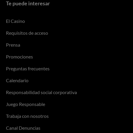
Te puede interesar
El Casino
Requisitos de acceso
Prensa
Promociones
Preguntas frecuentes
Calendario
Responsabilidad social corporativa
Juego Responsable
Trabaja con nosotros
Canal Denuncias